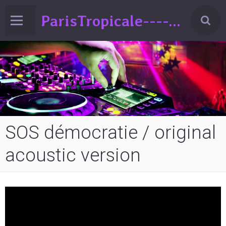
ParisTropicale-------Liberté-Egalité-Variété!!!(spectacle de Variéts Musique & Humour-sur la France-ed°2024
SOS démocratie / original
acoustic version