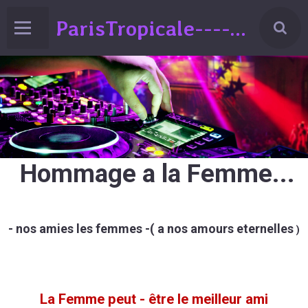
ParisTropicale-------Liberté-Egalité-Variété!!!(spectacle de Variéts Musique & Humour-sur la France-ed°2024
Hommage a la Femme...
- nos amies les femmes -( a nos amours eternelles
)
La Femme peut - être le meilleur ami