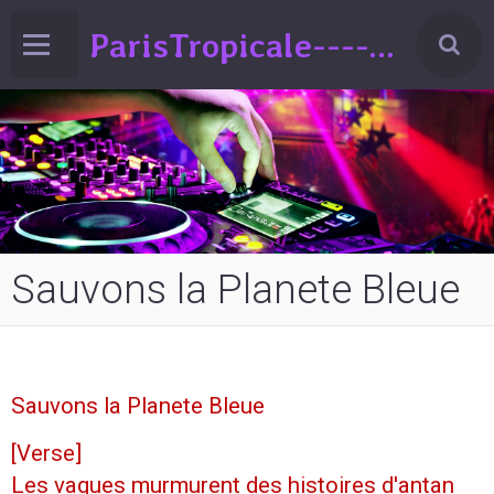
ParisTropicale-------Liberté-Egalité-Variété!!!(spectacle de Variéts Musique & Humour-sur la France-ed°2024
Sauvons la Planete Bleue
Sauvons la Planete Bleue
[Verse]
Les vagues murmurent des histoires d'antan