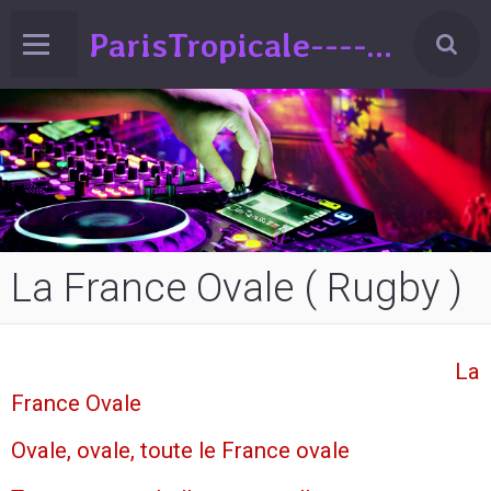
ParisTropicale-------Liberté-Egalité-Variété!!!(spectacle de Variéts Musique & Humour-sur la France-ed°2024
La France Ovale ( Rugby )
La
France Ovale
Ovale, ovale, toute le France ovale