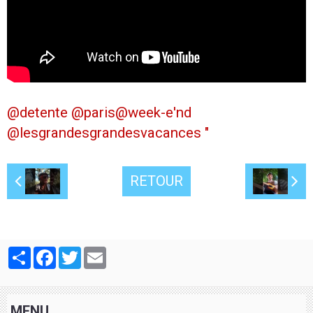
@detente @paris@week-e'nd
@lesgrandesgrandesvacances "
RETOUR
Partager
Facebook
Twitter
Email
MENU