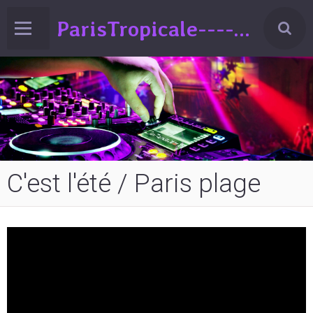
ParisTropicale-------Liberté-Egalité-Variété!!!(spectacle de Variéts Musique & Humour-sur la France-ed°2024
C'est l'été / Paris plage