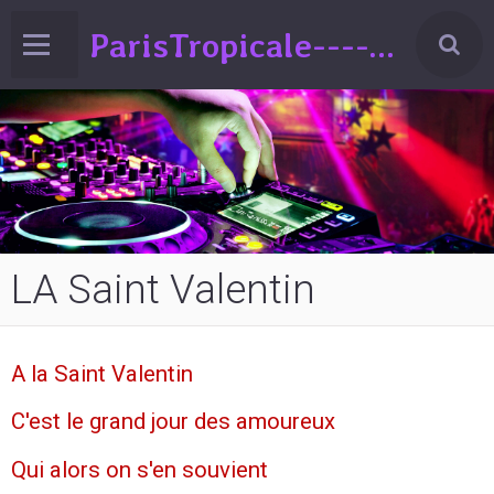
ParisTropicale-------Liberté-Egalité-Variété!!!(spectacle de Variéts Musique & Humour-sur la France-ed°2024
LA Saint Valentin
A la Saint Valentin
C'est le grand jour des amoureux
Qui alors on s'en souvient