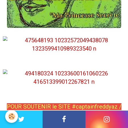
POUR SOUTENIR le SITE #captainfreddyaz /
Paris Liberte-egalite-variete( DONS - tips ou
pourboire online )