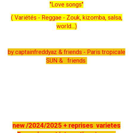
"Love songs"
( Variétés - Reggae - Zouk, kizomba, salsa,
world...)
by captainfreddyaz & friends - Paris tropicale
SUN & friends
new /2024/2025 + reprises varietes