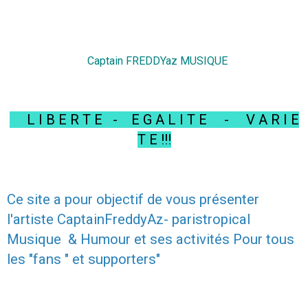
Captain FREDDYaz MUSIQUE
L I B E R T E
-
E G A L I T E
-
V A R I E
T E
!!!
Ce site a pour objectif de vous présenter
l'artiste CaptainFreddyAz- paristropical
Musique & Humour et ses activités Pour tous
les "fans " et supporters"