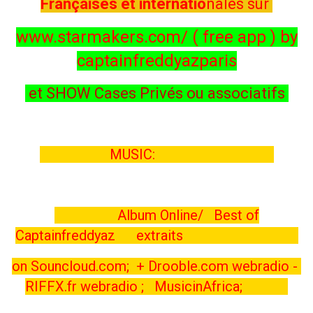
Françaises et internatio
nales sur
www.starmakers.com/ ( free app ) by
captainfreddyazparis
et SHOW Cases Privés ou associatifs
MUSIC:
Album Online/ Best of
Captainfreddyaz extraits
on Souncloud.com; + Drooble.com webradio -
RIFFX.fr webradio ;
MusicinAfrica;