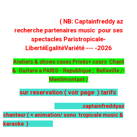
( NB: Captainfreddy az
recherche partenaires music pour ses
spectacles Paristropicale-
LibertéEgalitéVariété --- -2026
Ateliers & shows cases Privés+ cours Chant
& Guitare a PARIS - Republique ;
Belleville /-
Menilmontant /
sur reservation ( voir page ) tarifs
captainfreddyaz
chanteur ( + animation/ sono tropicale music &
karaoke )