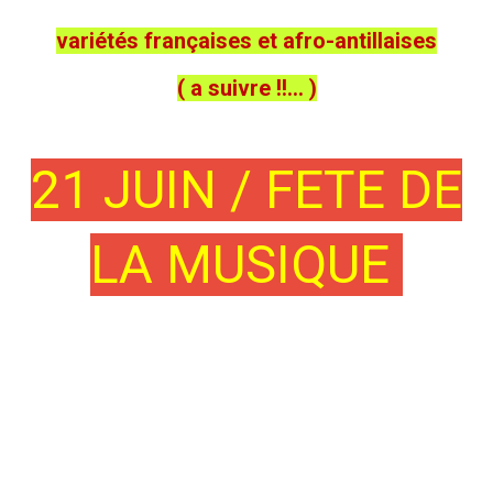
variétés françaises et afro-antillaises
( a suivre !!... )
21 JUIN / FETE DE
LA MUSIQUE