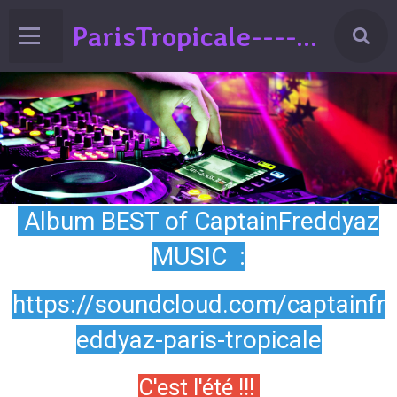
ParisTropicale-------Liberté-Egalité-Variété!!!(spectacle de Variéts Musique & Humour-sur la France-ed°2024
Album BEST of CaptainFreddyaz
MUSIC :
https://soundcloud.com/captainfr
eddyaz-paris-tropicale
C'est l'été !!!