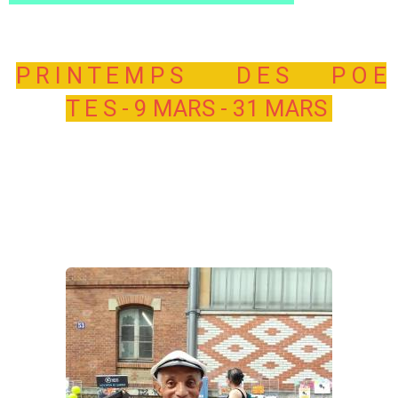
P R I N T E M P S D E S P O E
T E S - 9 MARS - 31 MARS