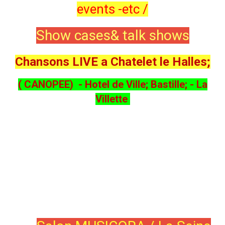
events -etc /
Show cases& talk shows
Chansons LIVE a Chatelet le Halles;
( CANOPEE) - Hotel de Ville; Bastille; - La
Villette