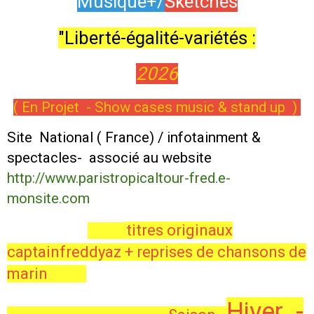
Musique
+/
Sketches
"Liberté-égalité-variétés :
2026
( En Projet - Show cases music & stand up )
Site National ( France) / infotainment &
spectacles- associé au website
http://www.paristropicaltour-fred.e-
monsite.com
titres originaux
captainfreddyaz + reprises de chansons de
marin
Hiver -