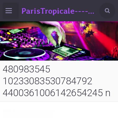
ParisTropicale-------Liberté-Egalité-Variété!!!(spectacle de Variéts Musique & Humour-sur la France-ed°2024
480983545
10233083530784792
4400361006142654245 n