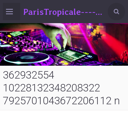
ParisTropicale-------Liberté-Egalité-Variété!!!(spectacle de Variéts Musique & Humour-sur la France-ed°2024
362932554
10228132348208322
7925701043672206112 n