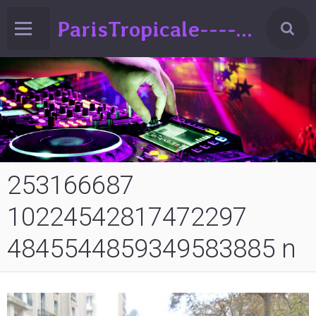
ParisTropicale-------Liberté-Egalité-Variété!!!(spectacle de Variéts Musique & Humour-sur la France-ed°2024
253166687
10224542817472297
4845544859349583885 n