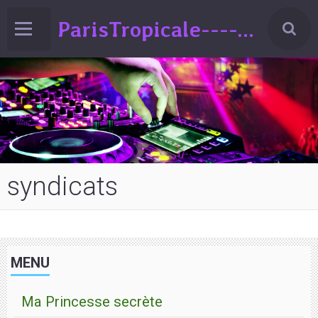
ParisTropicale-------Liberté-Egalité-Variété!!!(spectacle de Variéts Musique & Humour-sur la France-ed°2024
syndicats
MENU
Ma Princesse secrète